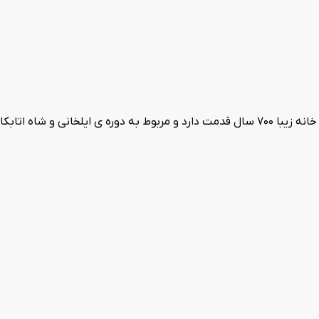
عمارت هشت نمونه ای کم نظیر از معماری ایرانی و کهن میباشد. این خانه زیبا 700 سال قدمت دارد و م