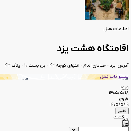
اطلاعات هتل
اقامتگاه هشت یزد
آدرس: یزد - خیابان امام - انتهای کوچه 42 - بن بست 10 - پلاک 43
مسیر یاب هتل
ورود
1405/5/18
خروج
1405/5/19
تغییر
بازگشت