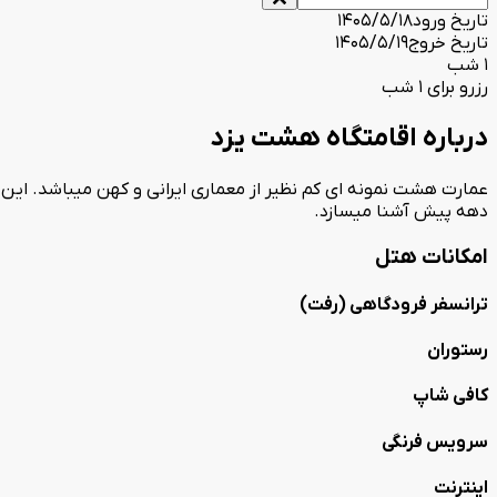
تاریخ ورود
1405/5/18
تاریخ خروج
1405/5/19
1 شب
رزرو برای 1 شب
درباره اقامتگاه هشت یزد
دهه پیش آشنا میسازد.
امکانات هتل
ترانسفر فرودگاهی (رفت)
رستوران
کافی شاپ
سرویس فرنگی
اینترنت