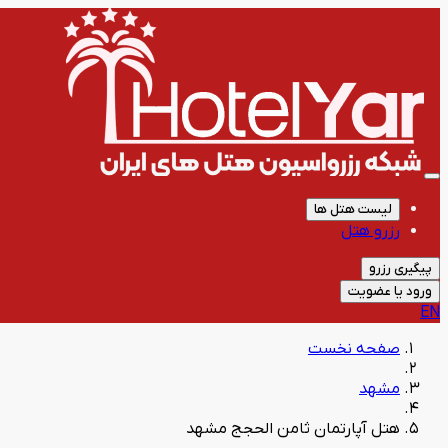
لیست هتل ها
رزرو هتل
پیگیری رزرو
ورود یا عضویت
EN
صفحه نخست
مشهد
هتل آپارتمان ثامن الحجج مشهد