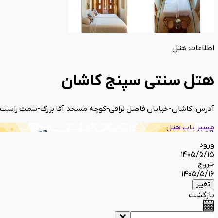
اطلاعات هتل
هتل سنتی سپنج کاشان
آدرس: کاشان-خیابان فاضل نراقی-کوچه مسجد آقا بزرگ-سمت راست کوچ
مسیر یاب هتل
ورود
1405/5/15
خروج
1405/5/16
تغییر
بازگشت