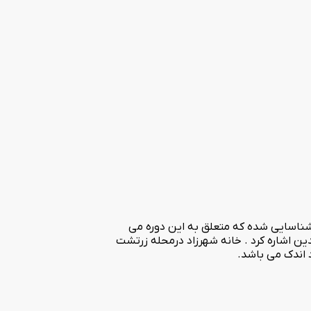
جموعه ای است بامعماری زرتشتی که پیشینه ان به دوره المظفر،حدود ۶۰۰سال پیش باز میگردد. در شهر یزد۱۵خانه شناسایی شده که متعلق به این دوره می
یزد وبقعه سید رکن الدین اشاره کرد . خانه شهرزاد درمحله زرتشت
 اندک می باشد.