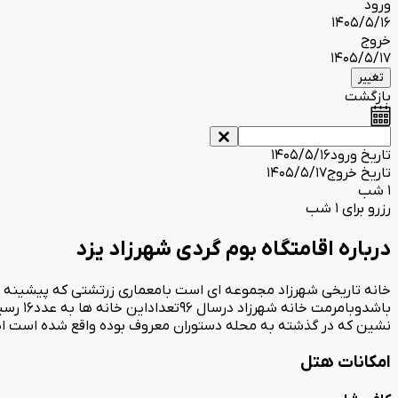
ورود
1405/5/16
خروج
1405/5/17
تغییر
بازگشت
تاریخ ورود
1405/5/16
تاریخ خروج
1405/5/17
1 شب
رزرو برای 1 شب
درباره اقامتگاه بوم گردی شهرزاد یزد
باشدوب
نشین که در گذشته به محله دستوران معروف بوده واقع شده است این م
امکانات هتل