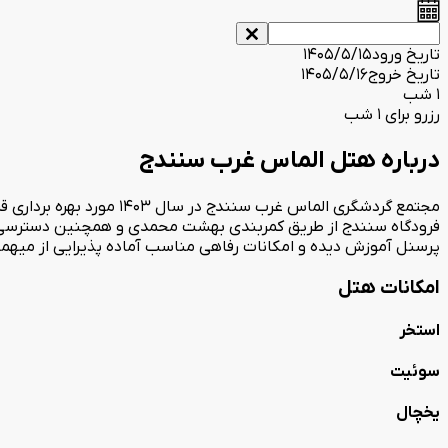
تاریخ ورود
1405/5/15
تاریخ خروج
1405/5/16
1 شب
رزرو برای 1 شب
درباره هتل الماس غرب سنندج
مجتمع گردشگری الماس غرب
فرودگاه سنندج از طریق کمربندی بهشت محمدی و همچنین دسترسی به 
پرسنل آموزش دیده و امکانات رفاهی مناسب آماده پذیرایی از میهم
امکانات هتل
استخر
سوئیت
یخچال