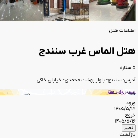
اطلاعات هتل
هتل الماس غرب سنندج
5 ستاره
آدرس: سنندج- بلوار بهشت محمدی- خیابان خاکی
مسیر یاب هتل
ورود
1405/5/15
خروج
1405/5/16
تغییر
بازگشت