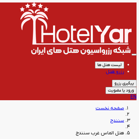
لیست هتل ها
رزرو هتل
پیگیری رزرو
ورود یا عضویت
EN
صفحه نخست
سنندج
هتل الماس غرب سنندج