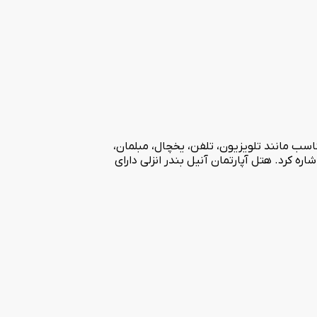
ان در 3 طبقه ساخته شده و دارای 7 باب اتاق با امکانات رفاهی مناسب مانند تلویزیون، تلفن، یخچال، مبلمان،
ره کرد. هتل آپارتمان آنیل بندر انزلی دارای