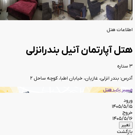
اطلاعات هتل
هتل آپارتمان آنیل بندرانزلی
3 ستاره
آدرس: بندر انزلی، غازیان، خیابان اطبا، کوچه ساحل 2
مسیر یاب هتل
ورود
1405/5/15
خروج
1405/5/16
تغییر
بازگشت