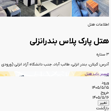
اطلاعات هتل
هتل پارک پلاس بندرانزلی
3 ستاره
آدرس: گیلان، بندر انزلی، طالب آباد، جنب دانشگاه آزاد انزلی (ورودی 
مسیر یاب هتل
ورود
1405/5/15
خروج
1405/5/16
تغییر
بازگشت