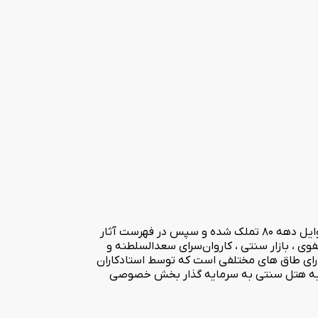
هتل سنتی درجه یک ارغوان قزوین، ابتدا با نام خانه یزدی‌ها در اواخر دوره قاجار احداث گردیده و توسط سازمان میراث فرهنگی خریداری در اوایل دهه 80 تملک شده و سپس در فهرست آثار
وی ، بازار سنتی ، کاروان‌سرای سعدالسلطنه و
این بنا بسیار زیبا و دارای طاق های مختلفی است که توسط استادکاران
عه به نام خانه یزدی ها شناخته میشد ولی در سال 1398 جهت مرمت و تبدیل به هتل سنتی به سرمایه گذار بخش خصوصی