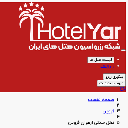
لیست هتل ها
رزرو هتل
پیگیری رزرو
ورود یا عضویت
EN
صفحه نخست
قزوین
هتل سنتی ارغوان قزوین