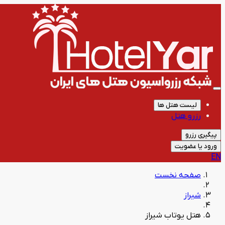
لیست هتل ها
رزرو هتل
پیگیری رزرو
ورود یا عضویت
EN
صفحه نخست
شیراز
هتل یوتاب شیراز