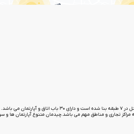
هتل آپارتمان ستیا تهران در سال 1399 فعالیت خود را آغاز کرد. این هتل در 7
ه مراکز تجاری و مناطق مهم می باشد.چیدمان متنوع آپارتمان ها و س