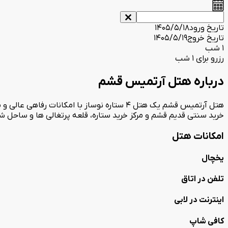
تاریخ ورود
1405/5/18
تاریخ خروج
1405/5/19
1 شب
رزرو برای 1 شب
درباره هتل آرتمیس قشم
هتل آرتمیس قشم یک هتل 4 ستاره نوساز با ام
خرید سنتی قدیم قشم و مرکز خرید ستاره، قلعه پرتغالی ها و ساحل شر
امکانات هتل
یخچال
تلفن در اتاق
اینترنت در لابی
کافی شاپ