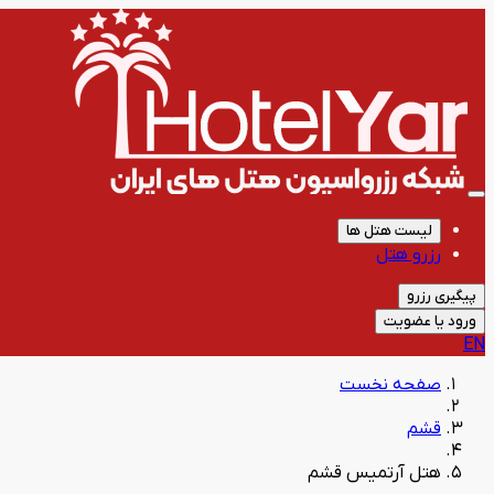
لیست هتل ها
رزرو هتل
پیگیری رزرو
ورود یا عضویت
EN
صفحه نخست
قشم
هتل آرتمیس قشم