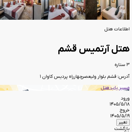
اطلاعات هتل
هتل آرتمیس قشم
3 ستاره
آدرس: قشم بلوار ولیعصرچهارراه پردیس کاوان 1
مسیر یاب هتل
ورود
1405/5/18
خروج
1405/5/19
تغییر
بازگشت