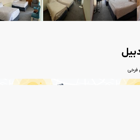
دبیل
 فرخی