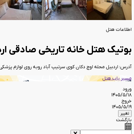
اطلاعات هتل
بوتیک هتل خانه تاریخی صادقی ار
آدرس: اردبیل محله اوچ دکان کوی سرتیپ آباد روبه روی لوازم پزشکی
مسیر یاب هتل
ورود
1405/5/18
خروج
1405/5/19
تغییر
بازگشت