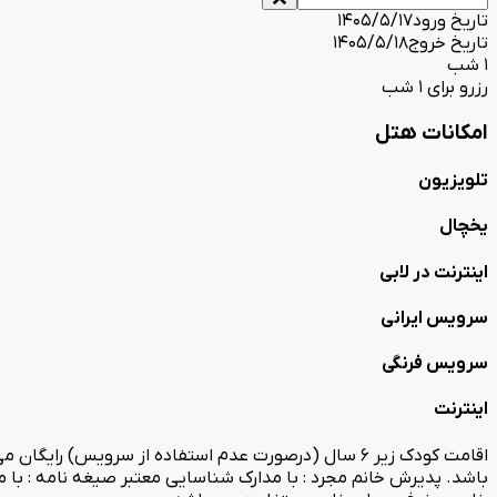
تاریخ ورود
1405/5/17
تاریخ خروج
1405/5/18
1 شب
رزرو برای 1 شب
امکانات هتل
تلویزیون
یخچال
اینترنت در لابی
سرویس ایرانی
سرویس فرنگی
اینترنت
اقامت کودک زیر 6 سال (درصورت عدم استفاده از سرویس