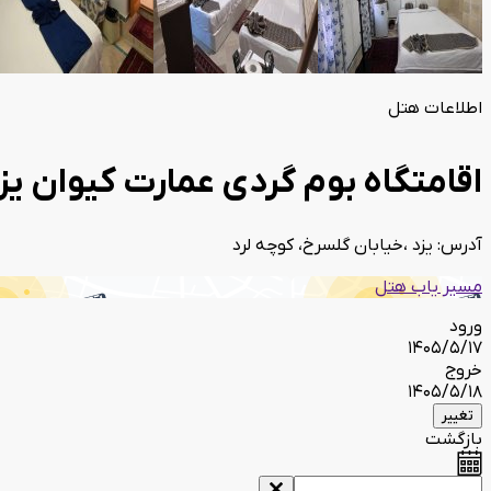
اطلاعات هتل
اقامتگاه بوم گردی عمارت کیوان یز
آدرس: یزد ،خیابان گلسرخ، کوچه لرد
مسیر یاب هتل
ورود
1405/5/17
خروج
1405/5/18
تغییر
بازگشت