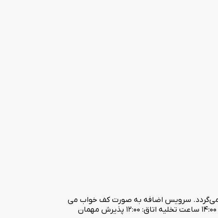
محاسبه می‌گردد. سرویس اضافه به صورت کف خواب می
باشد. پدیرش خانم مجرد : با مدارک شناسایی معتبر صیغه نامه : با مهر برجسته محضر و مهر دادگستری ورود و خروج : ساعت تحویل اتاق : 14:00 ساعت تخلیه اتاق: 12:00 پذیرش مهمان