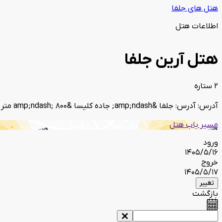
هتل های جلفا
اطلاعات هتل
هتل آرین جلفا
2 ستاره
آدرس: آدرس: جلفا &amp;ndash; جاده کلیسا &amp;ndash; 800 متر بعد مرکز خرید ستارخان بطرف پارک کوهستان
مسیر یاب هتل
ورود
1405/5/16
خروج
1405/5/17
تغییر
بازگشت