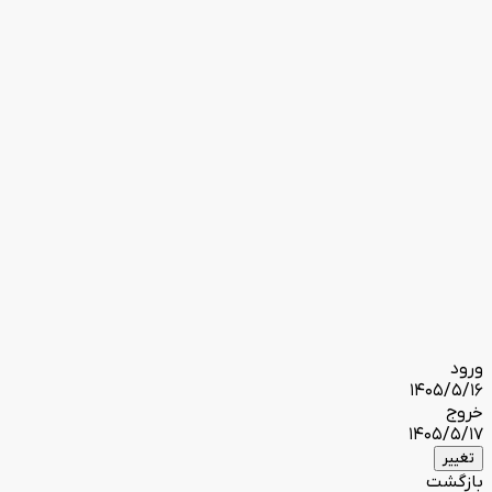
ورود
1405/5/16
خروج
1405/5/17
تغییر
بازگشت