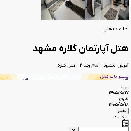
اطلاعات هتل
هتل آپارتمان گلاره مشهد
آدرس: مشهد - امام رضا 2 - هتل گلاره
مسیر یاب هتل
ورود
1405/5/17
خروج
1405/5/18
تغییر
بازگشت