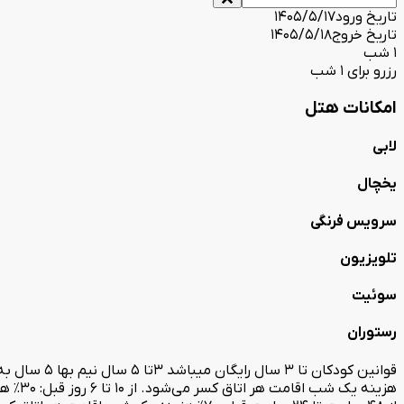
تاریخ ورود
1405/5/17
تاریخ خروج
1405/5/18
1 شب
رزرو برای 1 شب
امکانات هتل
لابی
یخچال
سرویس فرنگی
تلویزیون
سوئیت
رستوران