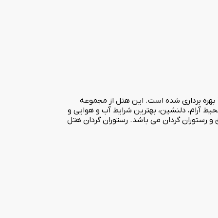
هتل پنج ستاره پارس ائل گلی با نمایی تمام شیشه ای یکی از بهترین هتل های ایران در بام شهر تبریز می باشد که در بهمن ماه سال 1380 بهره برداری شده است. این هتل از مجموعه
حیط آرام، دلنشین، بهترین شرایط آب و هوایی و
ک هتل همراه با چشم انداز بینظیر از پارک ائل گلی لذت ببرند. برج اصلی این هتل شامل 17 طبقه، 180 باب اتاق و رستوران گردان می باشد. رستوران گردان هتل