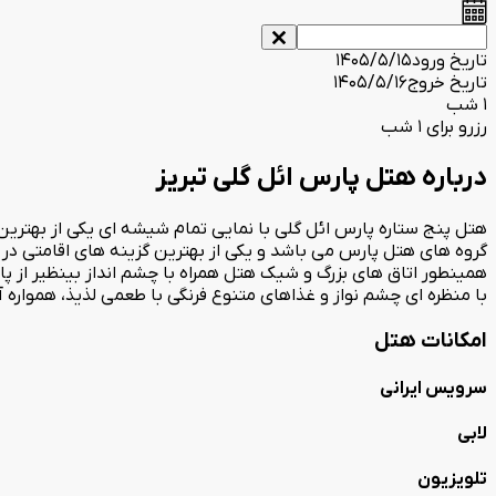
تاریخ ورود
1405/5/15
تاریخ خروج
1405/5/16
1 شب
رزرو برای 1 شب
درباره هتل پارس ائل گلی تبریز
گروه های هتل پارس می باشد و یکی از بهترین گزینه های اقامتی در 
با منظره ای چشم نواز و غذاهای متنوع فرنگی با طعمی لذیذ، همواره آ
امکانات هتل
سرویس ایرانی
لابی
تلویزیون