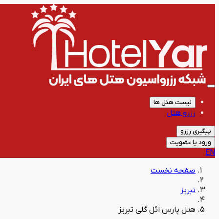
لیست هتل ها
رزرو هتل
پیگیری رزرو
ورود یا عضویت
EN
صفحه نخست
تبریز
هتل پارس ائل گلی تبریز