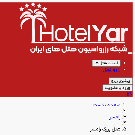
لیست هتل ها
رزرو هتل
پیگیری رزرو
ورود یا عضویت
EN
صفحه نخست
رامسر
هتل بزرگ رامسر