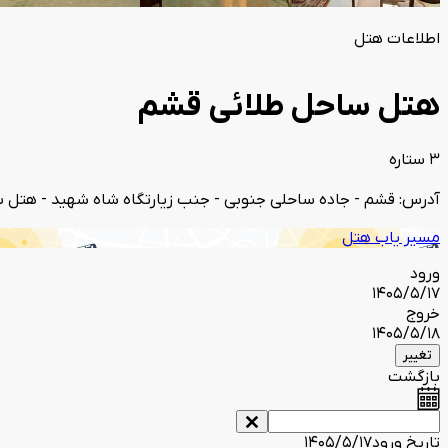
اطلاعات هتل
هتل ساحل طلائی قشم
3 ستاره
آدرس: قشم - جاده ساحلی جنوبی - جنب زیارتگاه شاه شهید - هتل ساحل طلایی 10 کیلومتر فا
مسیر یاب هتل
ورود
1405/5/17
خروج
1405/5/18
تغییر
بازگشت
تاریخ ورود
1405/5/17