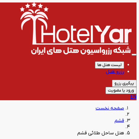
لیست هتل ها
رزرو هتل
پیگیری رزرو
ورود یا عضویت
EN
صفحه نخست
قشم
هتل ساحل طلائی قشم