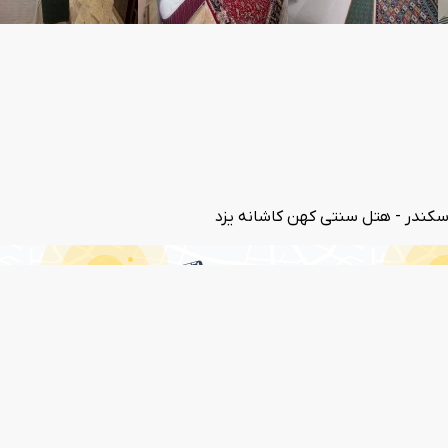
اسکندر - هتل سنتی کهن کاشانه یزد