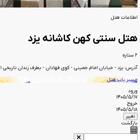
اطلاعات هتل
هتل سنتی کهن کاشانه یزد
2 ستاره
آدرس: یزد - خیابان امام خمینی - کوی فهادان - بطرف زندان تاریخی 
مسیر یاب هتل
ورود
1405/5/17
خروج
1405/5/18
تغییر
بازگشت