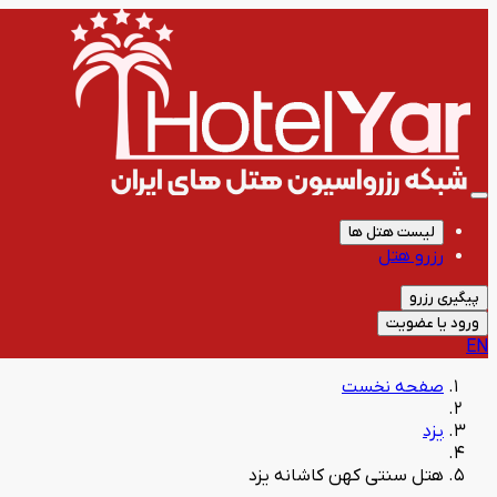
لیست هتل ها
رزرو هتل
پیگیری رزرو
ورود یا عضویت
EN
صفحه نخست
یزد
هتل سنتی کهن کاشانه یزد