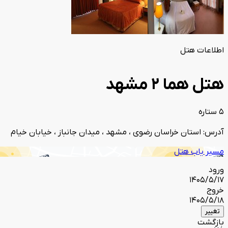
اطلاعات هتل
هتل هما 2 مشهد
5 ستاره
آدرس: استان خراسان رضوی ، مشهد ، میدان جانباز ، خیابان خیام
مسیر یاب هتل
ورود
1405/5/17
خروج
1405/5/18
تغییر
بازگشت