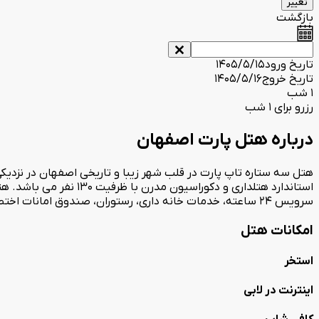
تغییر
بازگشت
تاریخ ورود
1405/5/15
تاریخ خروج
1405/5/16
1 شب
رزرو برای 1 شب
درباره هتل پارت اصفهان
استاندارد هتلداری و دک
سرویس 24 ساعته، خدمات خانه داری، رستوران، صندوق امانات اختصاصی به همراه کادری مجرب آماده پذیرایی از میهمانان عزیز خود می باشد.
امکانات هتل
استخر
اینترنت در لابی