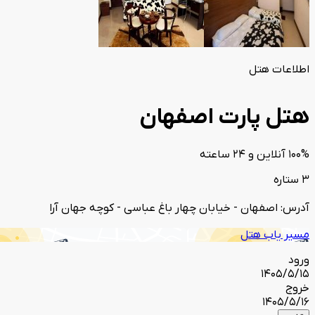
اطلاعات هتل
هتل پارت اصفهان
100% آنلاین و 24 ساعته
3 ستاره
آدرس: اصفهان - خیابان چهار باغ عباسی - کوچه جهان آرا
مسیر یاب هتل
ورود
1405/5/15
خروج
1405/5/16