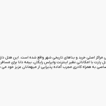
وراسیون مدرن با ظرفیت 130 نفر می باشد. هتل پارت با امکاناتی نظیر اینترنت وایرلس رایگان، بی