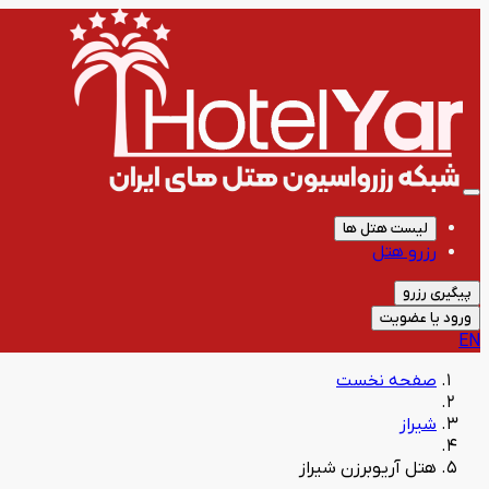
لیست هتل ها
رزرو هتل
پیگیری رزرو
ورود یا عضویت
EN
صفحه نخست
شیراز
هتل آریوبرزن شیراز