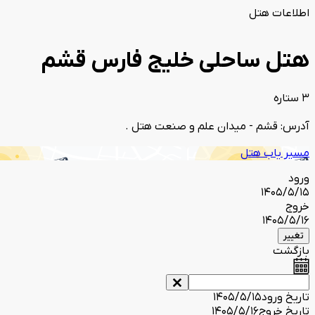
اطلاعات هتل
هتل ساحلی خلیج فارس قشم
3 ستاره
آدرس: قشم - میدان علم و صنعت هتل .
مسیر یاب هتل
ورود
1405/5/15
خروج
1405/5/16
تغییر
بازگشت
تاریخ ورود
1405/5/15
تاریخ خروج
1405/5/16