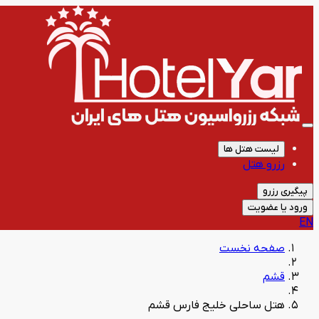
لیست هتل ها
رزرو هتل
پیگیری رزرو
ورود یا عضویت
EN
صفحه نخست
قشم
هتل ساحلی خلیج فارس قشم