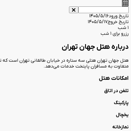
تاریخ ورود
1405/5/16
تاریخ خروج
1405/5/17
1 شب
رزرو برای 1 شب
درباره هتل جهان تهران
متفاوت به مسافران پایتخت خدمات می‌دهد.
امکانات هتل
تلفن در اتاق
پارکینگ
یخچال
نمازخانه