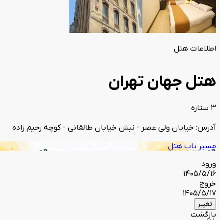
اطلاعات هتل
هتل جهان تهران
3 ستاره
آدرس: خیابان ولی عصر - نبش خیابان طالقانی - کوچه رحیم زاده
مسیر یاب هتل
ورود
1405/5/16
خروج
1405/5/17
تغییر
بازگشت