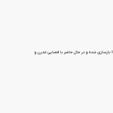
هتل جهان تهران هتلی سه ستاره در خیابان طالقانی تهران است که تاسیس آن به بیش از 50 سال پیش بازمی‌گردد. این هتل در سال 1395 بازسازی شده و در حال حاضر با فضایی مدرن و