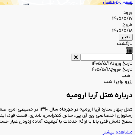
مسیر یاب هتل
ورود
1405/5/17
خروج
1405/5/18
تغییر
بازگشت
تاریخ ورود
1405/5/17
تاریخ خروج
1405/5/18
1 شب
رزرو برای 1 شب
درباره هتل آریا ارومیه
هتل چهار ستاره آریا ارومیه
رستوران اختصاصی وی آی پی، سالن کنفرانس، لاندری، فست فود، اینت
سطح دانش فنی بالا با ارائه خدمات با کیفیت آماده زدودن غبار خستگ
مشاهده بیشتر