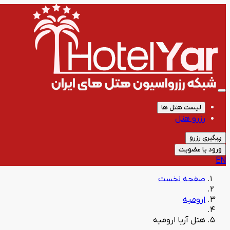
لیست هتل ها
رزرو هتل
پیگیری رزرو
ورود یا عضویت
EN
صفحه نخست
ارومیه
هتل آریا ارومیه