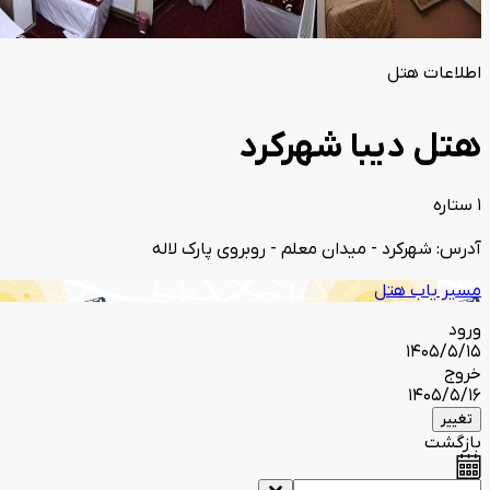
اطلاعات هتل
هتل دیبا شهرکرد
1 ستاره
آدرس: شهرکرد - میدان معلم - روبروی پارک لاله
مسیر یاب هتل
ورود
1405/5/15
خروج
1405/5/16
تغییر
بازگشت