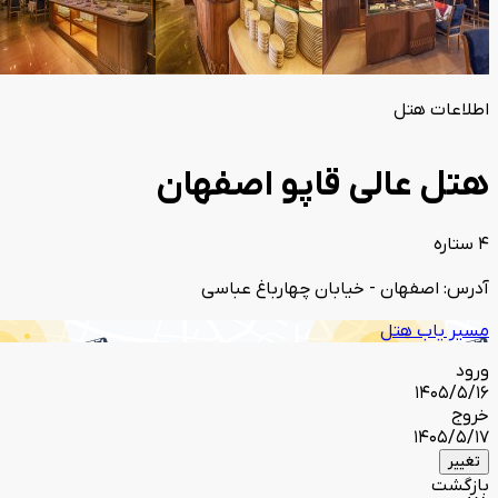
اطلاعات هتل
هتل عالی قاپو اصفهان
4 ستاره
آدرس: اصفهان - خیابان چهارباغ عباسی
مسیر یاب هتل
ورود
1405/5/16
خروج
1405/5/17
تغییر
بازگشت