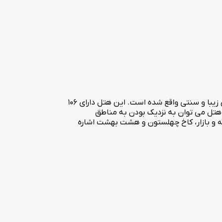
هتل چهار ستاره مجلل عالی قاپو عضوی دیگر از گروه هتل های پارسیان است که در قلب شهر تاریخی اصفهان در خیابان چهارباغ با معماری زیبا و سنتی واقع شده است. این هتل دارای 106
هتل می توان به نزدیک بودن به مناطق
 و بازار، کاخ چهلستون و هشت بهشت اشاره