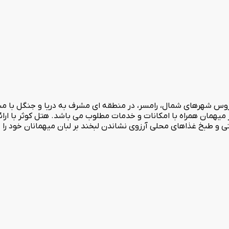
روس شهرهای شمال، رامسر، در منطقه ای مشرف به دریا و جنگل با مناظر
ته، رستوران با ظرفیت 250 نفر با بافت سنتی و طبخ غذاهای محلی آرزوی نشاندن لبخند بر لبان میهم