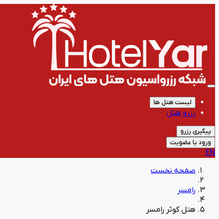
لیست هتل ها
رزرو هتل
پیگیری رزرو
ورود یا عضویت
EN
صفحه نخست
رامسر
هتل کوثر رامسر