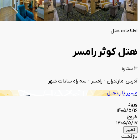
اطلاعات هتل
هتل کوثر رامسر
3 ستاره
آدرس: مازندران - رامسر - سه راه سادات شهر
مسیر یاب هتل
ورود
1405/5/16
خروج
1405/5/17
تغییر
بازگشت