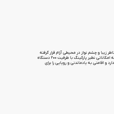
 زیبا و چشم نواز در محیطی آرام قرار گرفته
است. این هتل دارای 117 باب فضای اقامتی با ظرفیت پذیرش 250 نفر میهمان همراه با امکانات و خدمات مطلوب می باشد. هتل کوثر با ارائه امکاناتی نظیر پارکینگ با ظرفیت 200 دستگاه
انان خود را دارد و اقامتی به یادماندنی و رویایی را برای