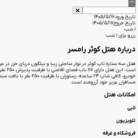
تاریخ ورود
1405/5/16
تاریخ خروج
1405/5/17
1 شب
رزرو برای 1 شب
درباره هتل کوثر رامسر
هتل سه ستاره تاپ کوثر در نوار ساحلی زیبا و نیلگون دریای خزر در ع
خودرو، کافی شاپ 24 ساع
مسافران عزیز خود آرزومند است.
امکانات هتل
لابی
تلویزیون
فروشگاه و غرفه