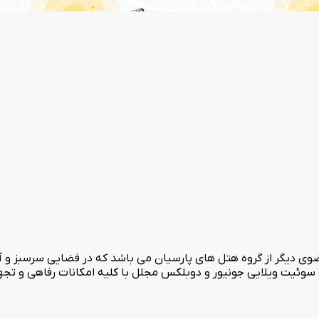
یگر از گروه هتل های پارسیان می باشد که در فضایی سرسبز و آرام ب
ه هتلداری برای خود ایجاد نموده است. این هتل دارای 44 باب سوئیت ویلایی جونیور و دوبلکس مجلل با کل