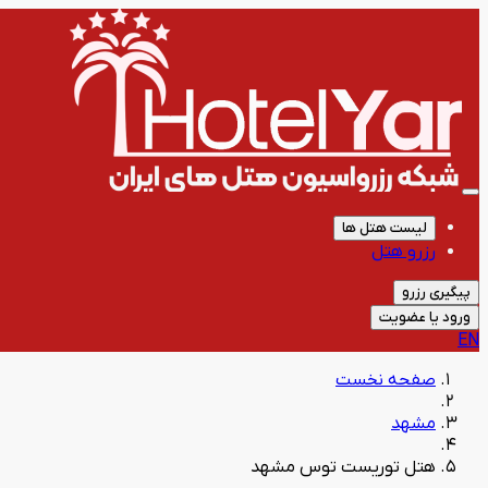
لیست هتل ها
رزرو هتل
پیگیری رزرو
ورود یا عضویت
EN
صفحه نخست
مشهد
هتل توریست توس مشهد