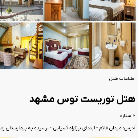
اطلاعات هتل
هتل توریست توس مشهد
4 ستاره
آدرس: میدان قائم - ابتدای بزرگراه آسیایی - نرسیده به بیمارستان ر