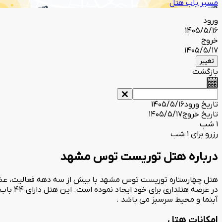
مسیر یاب هتل
ورود
1405/5/16
خروج
1405/5/17
تغییر
بازگشت
تاریخ ورود
1405/5/16
تاریخ خروج
1405/5/17
1 شب
رزرو برای 1 شب
درباره هتل توریست توس مشهد
هتل چهارستاره توریست توس مشهد با بیش از سه دهه فعالیت، عضوی د
در عرص
آبنما و محیط سرسبز می باشد .
امکانات هتل