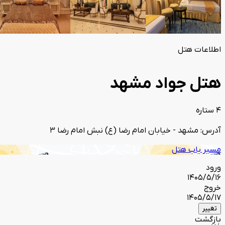
اطلاعات هتل
هتل جواد مشهد
4 ستاره
آدرس: مشهد - خیابان امام رضا (ع) نبش امام رضا 3
مسیر یاب هتل
ورود
1405/5/16
خروج
1405/5/17
تغییر
بازگشت