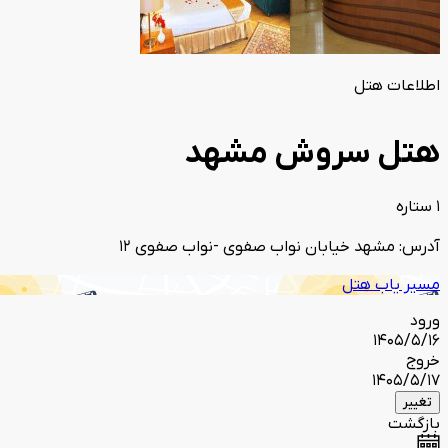
اطلاعات هتل
هتل سروش مشهد
1 ستاره
آدرس: مشهد خیابان نواب صفوی -نواب صفوی 12
مسیر یاب هتل
ورود
1405/5/16
خروج
1405/5/17
تغییر
بازگشت