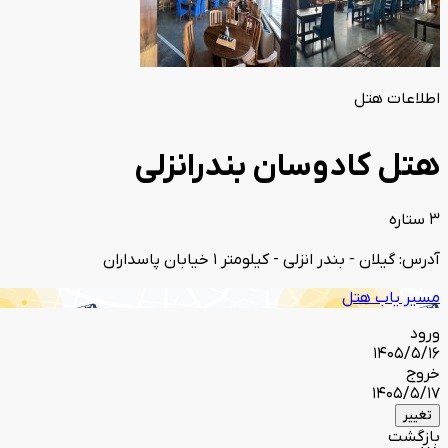
اطلاعات هتل
هتل کادوسان بندرانزلی
3 ستاره
آدرس: گیلان - بندر انزلی - کیلومتر 1 خیابان پاسداران
مسیر یاب هتل
ورود
1405/5/16
خروج
1405/5/17
تغییر
بازگشت