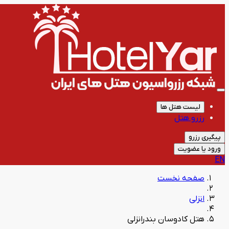
لیست هتل ها
رزرو هتل
پیگیری رزرو
ورود یا عضویت
EN
صفحه نخست
انزلی
هتل کادوسان بندرانزلی