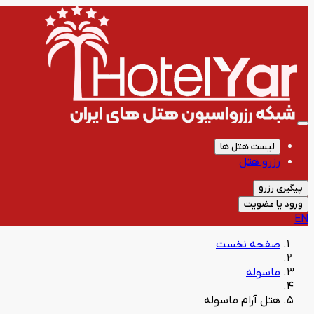
لیست هتل ها
رزرو هتل
پیگیری رزرو
ورود یا عضویت
EN
صفحه نخست
ماسوله
هتل آرام ماسوله