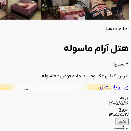
اطلاعات هتل
هتل آرام ماسوله
3 ستاره
آدرس: گیلان - کیلومتر 10 جاده فومن - ماسوله
مسیر یاب هتل
ورود
1405/5/16
خروج
1405/5/17
تغییر
بازگشت