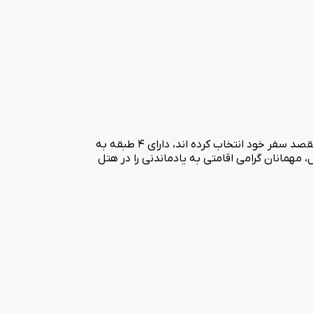
هتل آرام ماسوله در سال 1391 در استان سرسبز گیلان فعالیت خود را آغاز کرد. این هتل برای پذیرایی از گردشگرانی که خطه سرسبز شمال را مقصد سفر خود انتخاب کرده اند، دارای 4 طبقه به
ل، مهمانان گرامی اقامتی به یادماندنی را در هتل