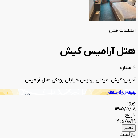
اطلاعات هتل
هتل آرامیس کیش
4 ستاره
آدرس: کیش ،میدان پردیس خیابان رودکی هتل آرامیس
مسیر یاب هتل
ورود
1405/5/18
خروج
1405/5/19
تغییر
بازگشت