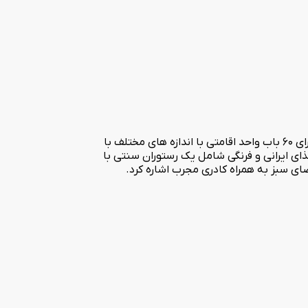
هتل چهار ستاره آرامیس در شمال شرقی جزیره زیبای کیش نزدیک به بازار پردیس در سال 1387 افتتاح گردیده است. این هتل در 4 طبقه دارای 60 باب واحد اقامتی با اندازه های مختلف با
ذای ایرانی و فرنگی شامل یک رستوران سنتی با
ی سبز به همراه کادری مجرب اشاره کرد.