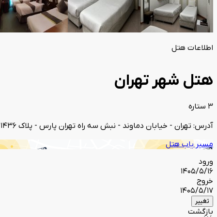
اطلاعات هتل
هتل شهر تهران
3 ستاره
آدرس: تهران - خیابان دماوند - نبش سه راه تهران پارس - پلاک ۱۴۳۶
مسیر یاب هتل
ورود
1405/5/16
خروج
1405/5/17
تغییر
بازگشت