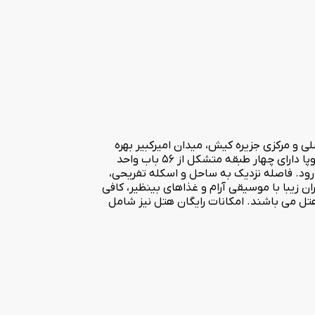
ل 1390 در حاشیه جنوب شرقی یکی از میادین اصلی و مرکزی جزیره کیش، میدان امیرکبیر بهره
برداری گردید. آخرین بازسازی این هتل در سال 1392 توسط مهندسین مجرب انجام شده است. این هتل با معماری برگرفته از دوران باروک اروپا دارای چهار طبقه متشکل از 56 باب واحد
ود. فاصله نزدیک به ساحل و اسکله تفریحی،
ان زیبا با موسیقی آرام و غذاهای بینظیر، کافی
هتل می باشند. امکانات رایگان هتل نیز شامل