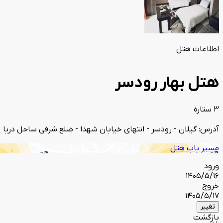
اطلاعات هتل
هتل بهار رودسر
3 ستاره
آدرس: گیلان - رودسر - انتهای خیابان شهدا - ضلع شرقی ساحل دریا
مسیر یاب هتل
ورود
1405/5/16
خروج
1405/5/17
تغییر
بازگشت