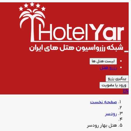
لیست هتل ها
رزرو هتل
پیگیری رزرو
ورود یا عضویت
EN
صفحه نخست
رودسر
هتل بهار رودسر