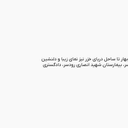
139 مورد بازسازی واقع شد. فاصله نزدیک هتل بهار تا ساحل دریای خزر نیز نمای زیبا و دلنشین
سر، بیمارستان شهید انصاری رودسر، دادگستری