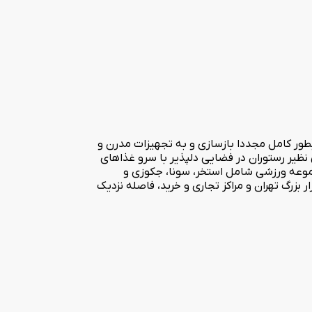
ه ستاره مارلیک در سال 1342 در قلب پایتخت در خیابان مفتح جنوبی تقاطع خیابان سمیه واقع شده است. این هتل در سال 1389 بطور کامل مجددا بازسازی و به تجهیزات مدرن و
ه و سوئیت و امکاناتی نظیر رستوران در فضایی دلپذیر با سرو غذاهای
اپ در لابی،سفره خانه سنتی، تالار برگزاری سمینار و جشن های عروسی و مناسبت ها با گنجایش 300 نفر، مجموعه ورزشی شامل استخر، سونا، جکوزی و
 بازار بزرگ تهران و مراکز تجاری و خرید، فاصله نزدیک