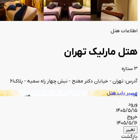
اطلاعات هتل
هتل مارلیک تهران
3 ستاره
آدرس: تهران - خیابان دکتر مفتح - نبش چهار راه سمیه - پلاک61
مسیر یاب هتل
ورود
1405/5/15
خروج
1405/5/16
تغییر
بازگشت