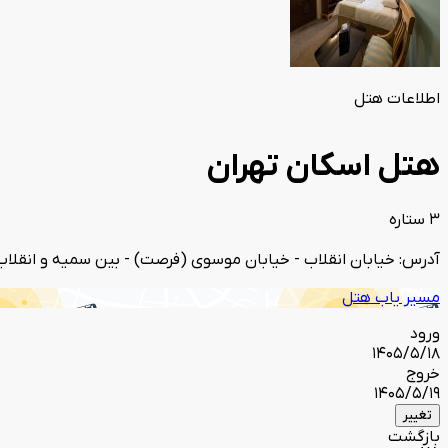
اطلاعات هتل
هتل اسکان تهران
3 ستاره
آدرس: خیابان انقلاب - خیابان موسوی (فرصت) - بین سمیه و انقلاب
مسیر یاب هتل
ورود
1405/5/18
خروج
1405/5/19
تغییر
بازگشت