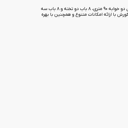
هتل آپارتمان سه ستاره کورش در یکی از بهترین مناطق کرمانشاه در بلوار گلریزان واقع شده است. این هتل در 5 طبقه دارای 8 باب آپارتمان دو خوابه 90 متری، 8 باب دو تخته و 8 باب سه
ارتمان کورش با ارائه امکانات متنوع و همچنین با بهره