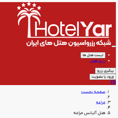
لیست هتل ها
رزرو هتل
پیگیری رزرو
ورود یا عضویت
EN
صفحه نخست
مراغه
هتل آلیانس مراغه