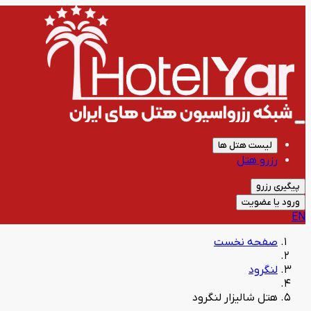
لیست هتل ها
رزرو هتل
پیگیری رزرو
ورود یا عضویت
EN
صفحه نخست
لنگرود
هتل شالیزار لنگرود