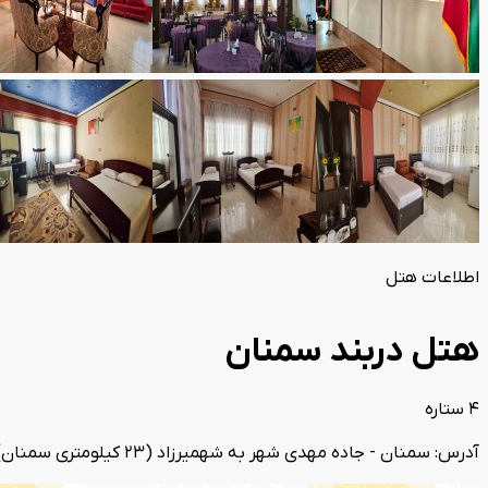
اطلاعات هتل
هتل دربند سمنان
4 ستاره
آدرس: سمنان - جاده مهدی شهر به شهمیرزاد (23 کیلومتری سمنان) - منطقه گردشگری دربند - نرسیده به غار دربند