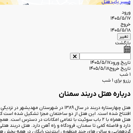
مسیر یاب هتل
ورود
1405/5/17
خروج
1405/5/18
تغییر
بازگشت
تاریخ ورود
1405/5/17
تاریخ خروج
1405/5/18
1 شب
رزرو برای 1 شب
درباره هتل دربند سمنان
هتل چهارستاره دربند در سال 1389 در شهر
افتتاح شده است. این هتل از دو ساختمان مجزا تشکیل شده است که در
هتل همراه با 2 باب سوئیت با تمامی امکانات در دسترس
دارد و فاصله کمی تا سمنان، فرودگاه و راه آهن دارد. هتل دربند ه
گردهمایی و سالن های چند منظوره ، اینترنت رایگان در همه بخش ه