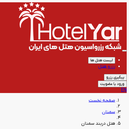
لیست هتل ها
رزرو هتل
پیگیری رزرو
ورود یا عضویت
EN
صفحه نخست
سمنان
هتل دربند سمنان